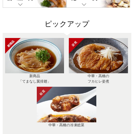
ピックアップ
新商品
中華・高橋の
「てまなし翼排翅」
フカヒレ姿煮
中華・高橋の冷凍総菜