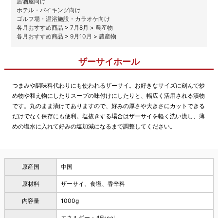
居酒屋向け
ホテル・バイキング向け
ゴルフ場・温浴施設・カラオケ向け
各月おすすめ商品
>
7月8月
>
農産物
各月おすすめ商品
>
9月10月
>
農産物
ザーサイホール
つまみや調味料代わりにも使われるザーサイ。お好きなサイズに刻んで炒
め物や和え物にしたりスープの味付けにしたりと、幅広く活用される漬物
です。丸のまま漬けてありますので、好みの厚さや大きさにカットできる
だけでなく保存にも便利。塩抜きする場合はザーサイを軽く洗い流し、薄
めの塩水に入れて好みの塩加減になるまで調整してください。
原産国
中国
原材料
ザーサイ、食塩、香辛料
内容量
1000g
エネルギー：45kcal