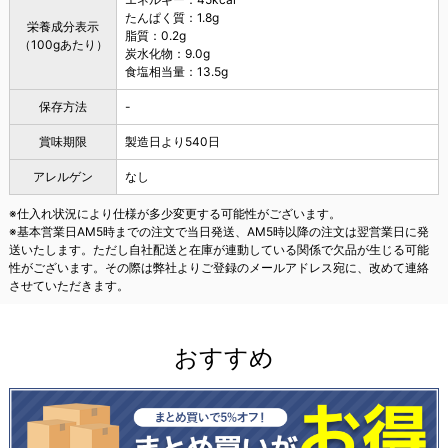
たんぱく質：1.8g
栄養成分表示
脂質：0.2g
（100gあたり）
炭水化物：9.0g
食塩相当量：13.5g
保存方法
-
賞味期限
製造日より540日
アレルゲン
なし
※仕入れ状況により仕様が多少変更する可能性がございます。
※基本営業日AM5時までの注文で当日発送、AM5時以降の注文は翌営業日に発
送いたします。ただし自社配送と在庫が連動している関係で欠品が生じる可能
性がございます。その際は弊社よりご登録のメールアドレス宛に、改めて連絡
させていただきます。
おすすめ