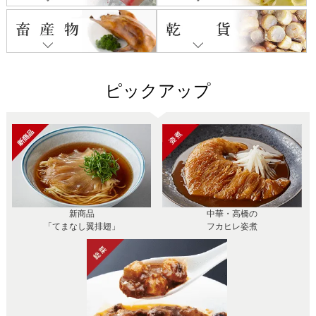
ピックアップ
新商品
中華・高橋の
「てまなし翼排翅」
フカヒレ姿煮