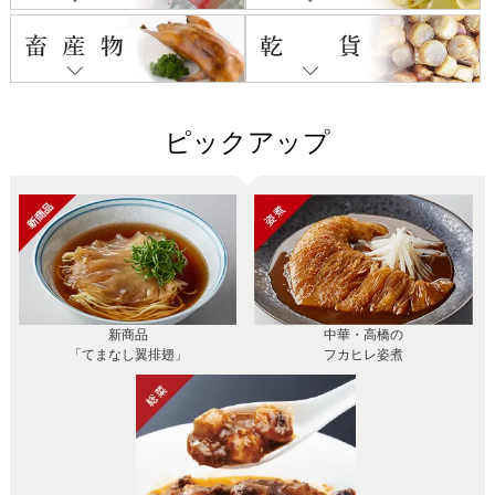
ピックアップ
新商品
中華・高橋の
「てまなし翼排翅」
フカヒレ姿煮