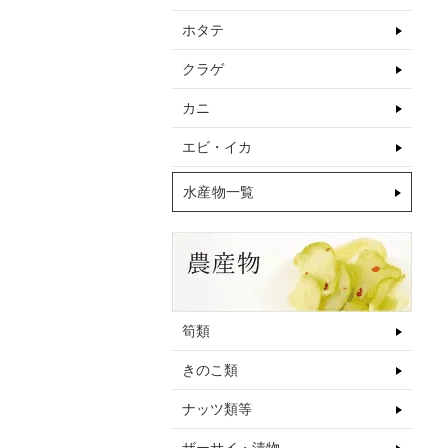
ホタテ
クラゲ
カニ
エビ・イカ
水産物一覧
筍類
きのこ類
ナッツ類等