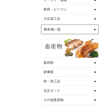
ザーサイ・漬物
春雨・ビーフン
大豆加工品
農産物一覧
畜肉類
家禽類
卵・加工品
北京ダック
その他畜産物