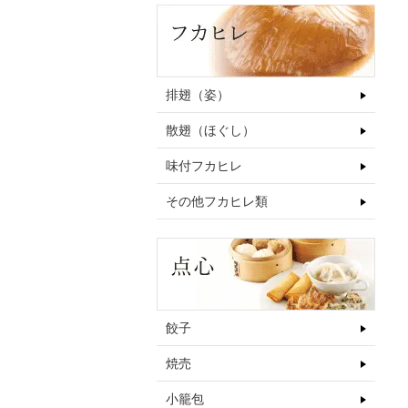
排翅（姿）
散翅（ほぐし）
味付フカヒレ
その他フカヒレ類
餃子
焼売
小籠包