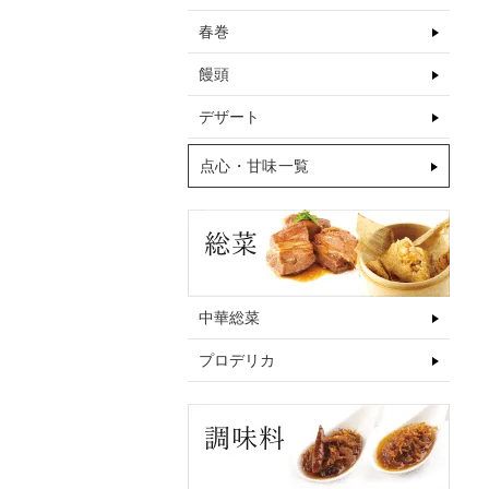
春巻
饅頭
デザート
点心・甘味一覧
中華総菜
プロデリカ