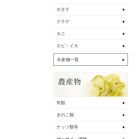
ホタテ
クラゲ
カニ
エビ・イカ
水産物一覧
筍類
きのこ類
ナッツ類等