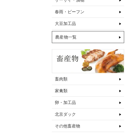
ザーサイ・漬物
春雨・ビーフン
大豆加工品
農産物一覧
畜肉類
家禽類
卵・加工品
北京ダック
その他畜産物