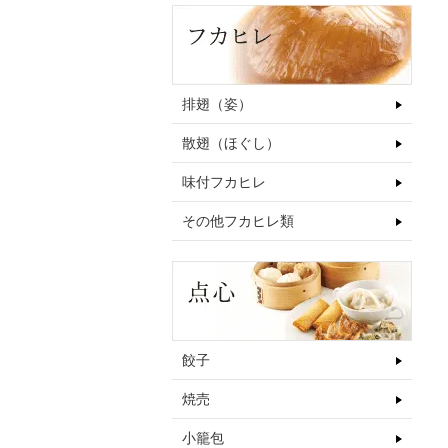
排翅（姿）
散翅（ほぐし）
味付フカヒレ
その他フカヒレ類
餃子
焼売
小籠包