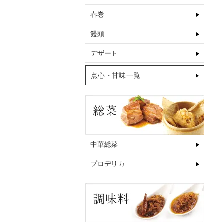
春巻
饅頭
デザート
点心・甘味一覧
中華総菜
プロデリカ