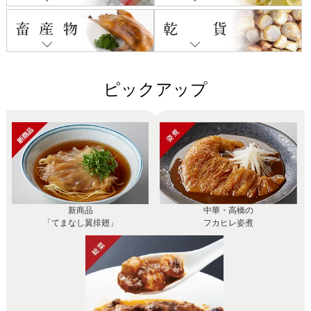
ピックアップ
新商品
中華・高橋の
「てまなし翼排翅」
フカヒレ姿煮